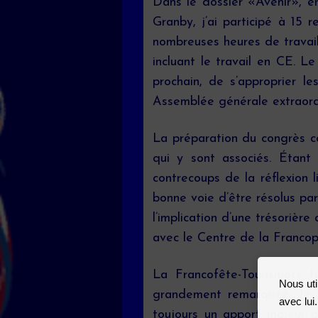
Dans le dossier «Avenir», en
Granby, j’ai participé à 15
nombreuses heures de travail
incluant le travail en CE. Le
prochain, de s’approprier l
Assemblée générale extraord
La préparation du congrès 
qui y sont associés. Étant
contrecoups de la réflexion 
bonne voie d’être résolus par
l’implication d’une trésoriè
avec le Centre de la Francoph
La Francofête-Tourismots f
Nous uti
grandement remarquée. Je ve
avec lui
toujours un apport majeur 