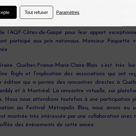
ncours «NéologiQ» pour lequel nous avons produit 
cepte
Tout refuser
Paramètres
rsuadé que le Réseau des CEGEP demeure un lieu d’at
urs et pour le développement de notre membership. Je 
 l’AQF-Côtes-de-Gaspé pour leur apport exceptionnel
 ont participé aux prix nationaux. Monsieur Paquette 
née.
éraire Québec-France-Marie-Claire-Blais s’est très b
line Righi et l’implication des associations qui ont re
e édition qui a permis des rencontres directes à Québe
ambly et à Montréal. La rencontre virtuelle, sur plat
ts. Nous nous attendions toutefois à une participation p
cipation au Festival Métropolis Bleu, nous avons eu 
t montrée très intéressée par une collaboration avec
étoffée des événements de cette année.