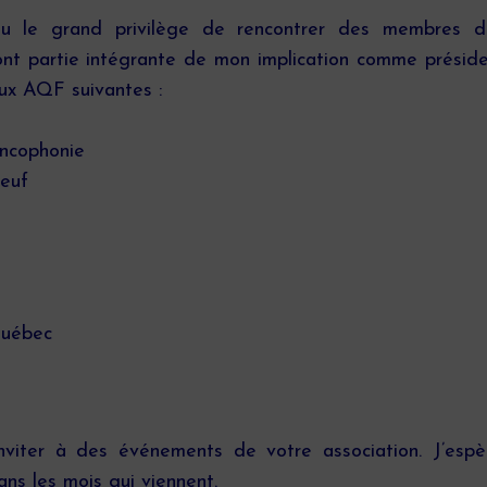
eu le grand privilège de rencontrer des membres da
ont partie intégrante de mon implication comme préside
aux AQF suivantes :
ancophonie
neuf
Québec
nviter à des événements de votre association. J’espèr
ns les mois qui viennent.