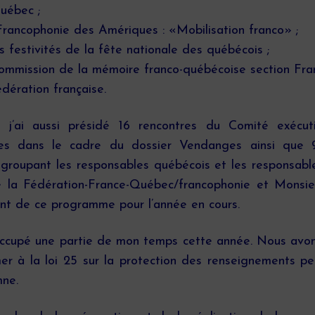
uébec ;
rancophonie des Amériques : «Mobilisation franco» ;
estivités de la fête nationale des québécois ;
mmission de la mémoire franco-québécoise section Fran
dération française.
j’ai aussi présidé 16 rencontres du Comité exécut
ntres dans le cadre du dossier Vendanges ainsi que
 regroupant les responsables québécois et les responsabl
e la Fédération-France-Québec/francophonie et Monsi
nt de ce programme pour l’année en cours.
 occupé une partie de mon temps cette année. Nous avo
er à la loi 25 sur la protection des renseignements per
mne.