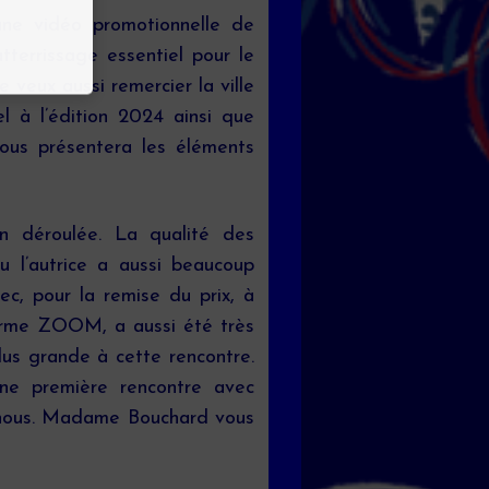
une vidéo promotionnelle de
terrissage essentiel pour le
veux aussi remercier la ville
 à l’édition 2024 ainsi que
vous présentera les éléments
ien déroulée. La qualité des
çu l’autrice a aussi beaucoup
c, pour la remise du prix, à
eforme ZOOM, a aussi été très
lus grande à cette rencontre.
une première rencontre avec
 nous. Madame Bouchard vous