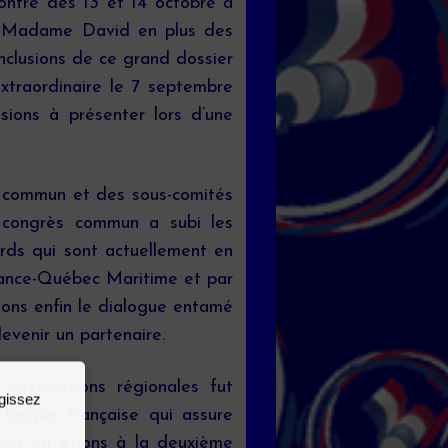
contre des 13 et 14 octobre à
vec Madame David en plus des
nclusions de ce grand dossier
 extraordinaire le 7 septembre
sions à présenter lors d’une
 commun et des sous-comités
u congrès commun a subi les
ards qui sont actuellement en
 France-Québec Maritime et par
lons enfin le dialogue entamé
evenir un partenaire.
associations régionales fut
agissez
 langue française qui assure
ous en étions à la deuxième