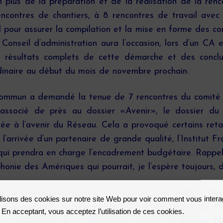
 plus de la préparation et de la réalisation de la ren
 rencontres de chantiers, à 8 rencontres de travail a
 pour assurer la compilation et la mise en forme des co
 Conseil d’administration aura l’occasion, lors d’un CA
es résultats complets de cette démarche et des conclu
inaire au début du mois de novembre prochain.
commun a demandé la tenue de 7 rencontres du comité
 associé de près au dossier «Avenir», le dossier d
liée à l’avenir du Réseau. Cela a provoqué certains ret
 l’arrivée d’un partenaire de grande qualité, l’Institut
re qui prendra en charge l’encadrement budgétaire. Rappe
onie des Amériques qui pourrait, je l’espère toujours, d
ut un très beau succès. La grande participation des 
lisons des cookies sur notre site Web pour voir comment vous inter
ux souligner le soutien de l’Office québécois de la
. En acceptant, vous acceptez l’utilisation de ces cookies.
à la réalisation de ce programme phare du Réseau. N