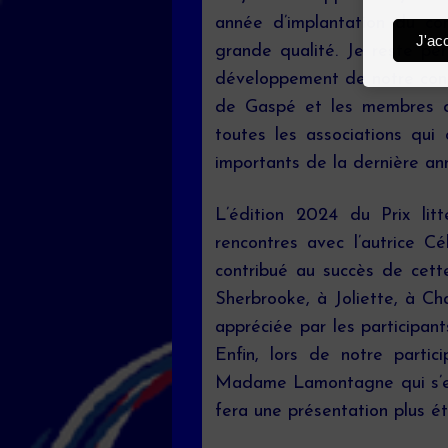
année d’implantation du co
J'ac
grande qualité. Je reste pe
développement de notre conco
de Gaspé et les membres de
toutes les associations qui
importants de la dernière an
L’édition 2024 du Prix litt
rencontres avec l’autrice Cé
contribué au succès de cett
Sherbrooke, à Joliette, à Ch
appréciée par les participan
Enfin, lors de notre parti
Madame Lamontagne qui s’es
fera une présentation plus 