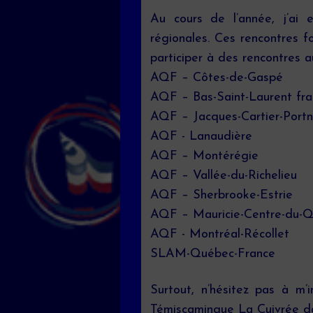
Au cours de l’année, j’ai 
régionales. Ces rencontres f
participer à des rencontres 
AQF – Côtes-de-Gaspé
AQF – Bas-Saint-Laurent fr
AQF – Jacques-Cartier-Port
AQF - Lanaudière
AQF – Montérégie
AQF – Vallée-du-Richelieu
AQF – Sherbrooke-Estrie
AQF – Mauricie-Centre-du-
AQF - Montréal-Récollet
SLAM-Québec-France
Surtout, n’hésitez pas à m’i
Témiscamingue La Cuivrée da