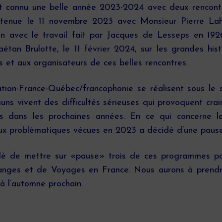
 connu une belle année 2023-2024 avec deux rencontr
st tenue le 11 novembre 2023 avec Monsieur Pierre La
en avec le travail fait par Jacques de Lesseps en 19
étan Brulotte, le 11 février 2024, sur les grandes hi
s et aux organisateurs de ces belles rencontres.
ation-France-Québec/francophonie se réalisent sous l
s vivent des difficultés sérieuses qui provoquent crai
es dans les prochaines années. En ce qui concerne 
aux problématiques vécues en 2023 a décidé d’une pause
dé de mettre sur «pause» trois de ces programmes pou
ndanges et de Voyages en France. Nous aurons à prendr
à l’automne prochain.