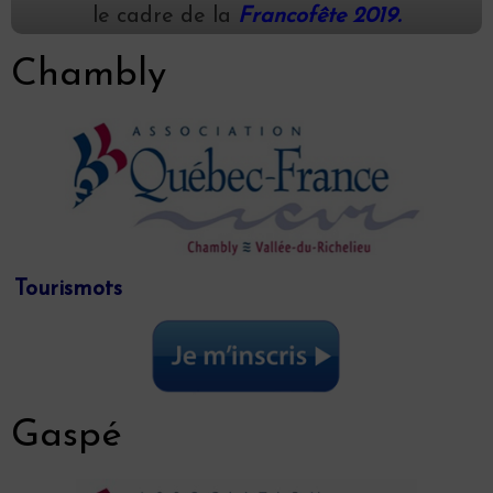
le cadre de la
Francofête 2019.
Chambly
Tourismots
Gaspé