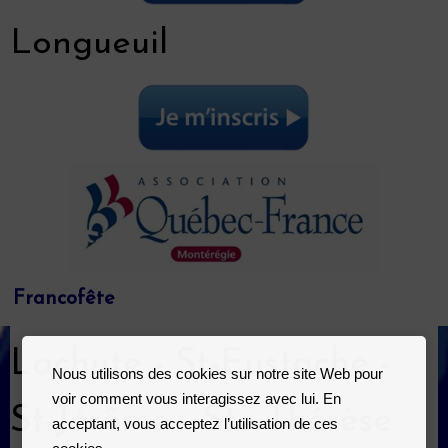
Longueuil
Francofête
Lachute - St-Eustache -
Nous utilisons des cookies sur notre site Web pour
voir comment vous interagissez avec lui. En
St-Jérôme - Ste-Thérèse
acceptant, vous acceptez l’utilisation de ces