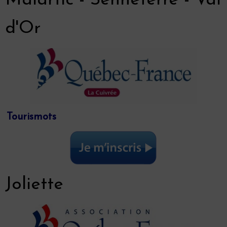
Malartic - Senneterre - Val
d'Or
Tourismots
Joliette