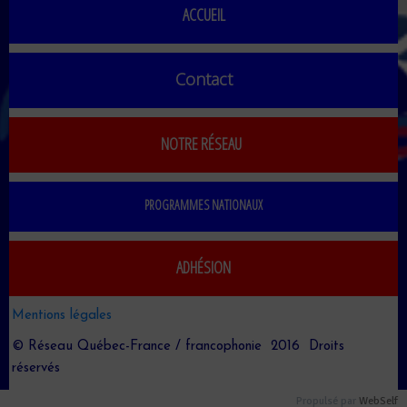
ACCUEIL
Contact
NOTRE RÉSEAU
PROGRAMMES NATIONAUX
ADHÉSION
Mentions légales
© Réseau Québec-France / francophonie 2016 Droits
réservés
Propulsé par
WebSelf